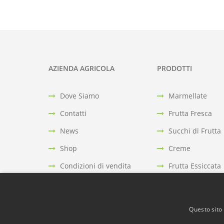
AZIENDA AGRICOLA
PRODOTTI
Dove Siamo
Marmellate
Contatti
Frutta Fresca
News
Succhi di Frutta
Shop
Creme
Condizioni di vendita
Frutta Essiccata
Link Utili
Varie
Informativa Estesa Cookie
Composte senza
Questo sito 
Succhi di frutta 