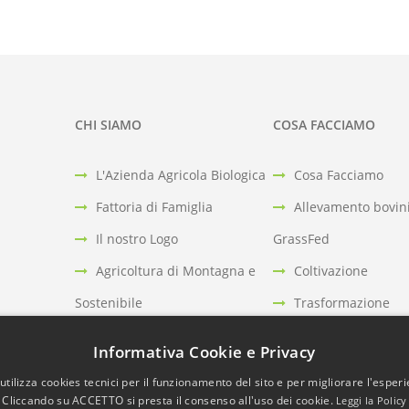
CHI SIAMO
COSA FACCIAMO
L'Azienda Agricola Biologica
Cosa Facciamo
Fattoria di Famiglia
Allevamento bovin
Il nostro Logo
GrassFed
Agricoltura di Montagna e
Coltivazione
Sostenibile
Trasformazione
Certificazioni
Vendita
Informativa Cookie e Privacy
 zucchero
utilizza cookies tecnici per il funzionamento del sito e per migliorare l'esper
concentrati
Cliccando su ACCETTO si presta il consenso all'uso dei cookie.
Leggi la Policy