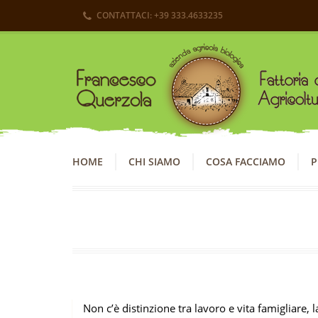
CONTATTACI: +39 333.4633235
HOME
CHI SIAMO
COSA FACCIAMO
P
Non c’è distinzione tra lavoro e vita famigliare, la